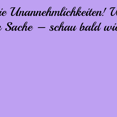
die Unannehmlichkeiten! W
n Sache – schau bald wie