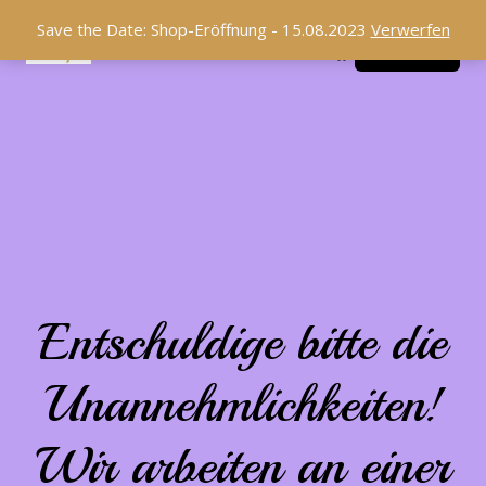
Save the Date: Shop-Eröffnung - 15.08.2023
Verwerfen
Creative Boutique
LinkedIn
Instagram
Facebook
Anmelden
Entschuldige bitte die
Unannehmlichkeiten!
Wir arbeiten an einer